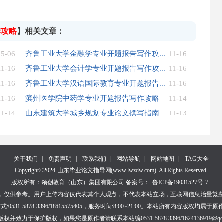
作攻略
】相关文章：
05-06
齐鲁工业大学金融学专业开题报告写作攻...
11-16
11-16
齐鲁工业大学会计学专业开题报告写作攻...
11-16
11-16
齐鲁工业大学汉语国际教育专业开题报告...
11-16
11-16
滨州医学院中药学专业开题报告写作攻略
11-14
11-14
山东建筑大学城乡规划专业论文撰写指南
11-13
关于我们
|
免责声明
|
联系我们
|
网站导航
|
网站地图
|
TAG大全
Copyright©2024
山东毕业论文指导网(www.lwzdw.com)
All Rights Reserved.
版权所有：领创教育（山东）集团有限公司 备案号：
鲁ICP备19031527号-7
，仅供参考。用户上传内容仅代表其个人观点，不代表本站立场，互联网信息治量繁
1-5878-3396/18615575405，服务时间:8:00~21:00。本站所有内容
力于保护版权，如果您是原作者请联系本站编0531-5878-3396/1624136919@